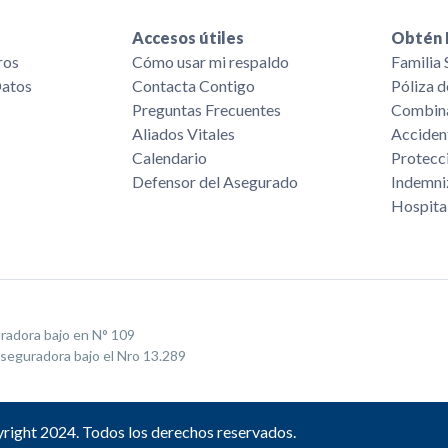
Accesos útiles
Obtén 
ros
Cómo usar mi respaldo
Familia
Datos
Contacta Contigo
Póliza 
Preguntas Frecuentes
Combina
Aliados Vitales
Acciden
Calendario
Protecc
Defensor del Asegurado
Indemni
Hospita
uradora bajo en N° 109
Aseguradora bajo el Nro 13.289
right 2024. Todos los derechos reservados.