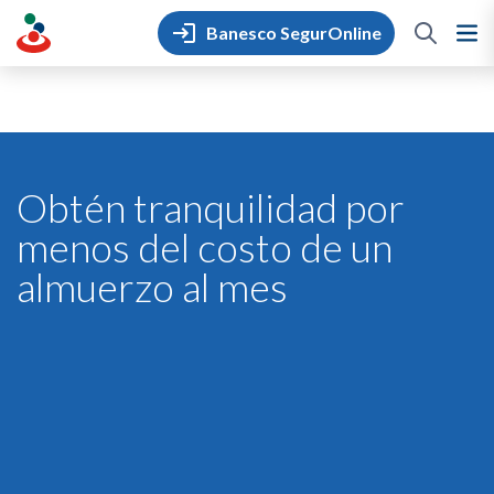
Skip
to
Banesco SegurOnline
content
Obtén tranquilidad por
menos del costo de un
almuerzo al mes