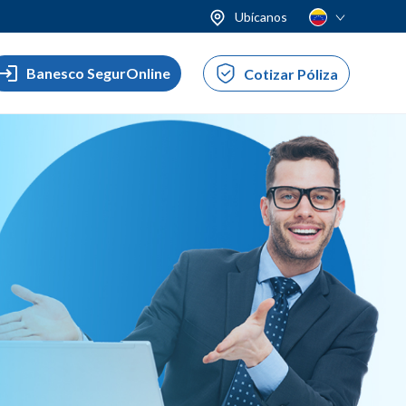
Ubícanos
Banesco SegurOnline
Cotizar Póliza