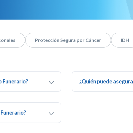
sonales
Protección Segura por Cáncer
IDH
o Funerario?
¿Quién puede asegurar
el monto de la suma
Los casos que no están am
o de muerte accidental
asegurabilidad, establecid
 hasta 7 miembros de la
Fallecimiento por suicid
Vencimiento del plazo 
 Funerario?
solicitud de cobertura d
tras condiciones de
días hábiles para la not
recaudos, ambos contado