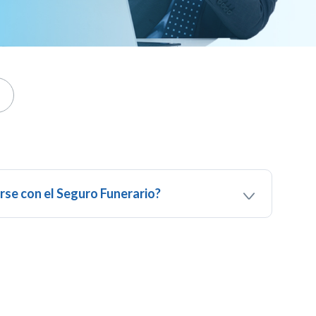
se con el Seguro Funerario?
parados de acuerdo a nuestras condiciones de
as en el contrato son:
io.
de notificación y entrega de documentación para
e reembolso en caso de no activar el servicio. (5
ificación y 30 días continuos para la entrega de los
s a partir de la fecha de fallecimiento)