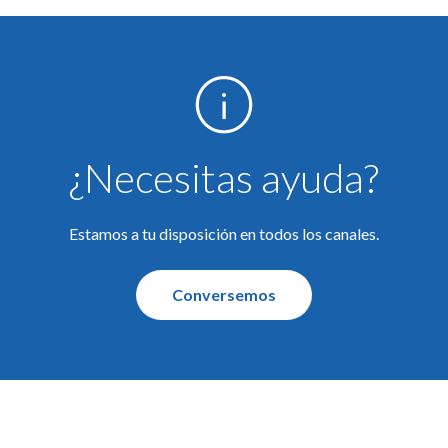
de documentación para
ctivar el servicio. (5
s para la entrega de los
fallecimiento)
¿Necesitas ayuda?
Estamos a tu disposición en todos los canales.
Conversemos