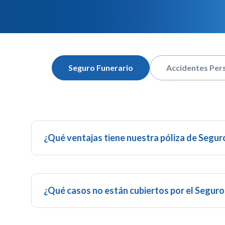
Seguro Funerario
Accidentes Per
¿Qué ventajas tiene nuestra póliza de Segur
Garantiza los gastos por el Servicio Funerario hasta 
asegurada contratada. – Cobertura inmediata en cas
y 30 días para otras causas. – Plan Familiar para ti y
familia.
¿Qué casos no están cubiertos por el Seguro
Los casos que no están amparados de acuerdo a nues
asegurabilidad, establecidas en el contrato son: